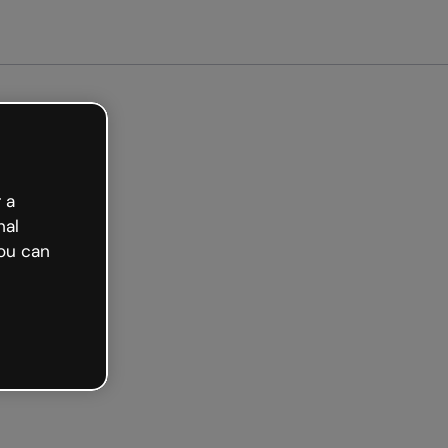
 a
nal
ou can