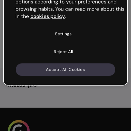
options according to your preferences and
The Power of Roadmap
browsing habits. You can read more about this
Artificial Intelligence in Corporate Environments
in the
cookies policy
.
Settings
Explore all templates
Reject All
Accept All Cookies
Transcript
Un destino que lo tiene todo...
Ubicación
Ubicada en el estado de Puebla, Cholula es uno de los
lugares turísticos más completos de México, donde se
combinan historia, cultura, gastronomía y seguridad
en un solo lugar.