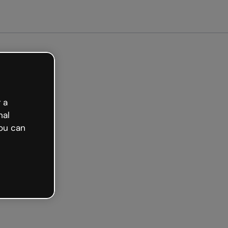
 a
nal
ou can